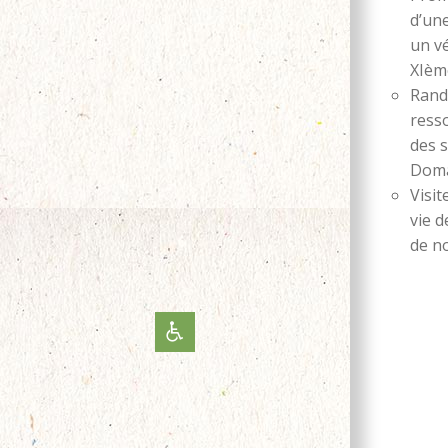
d’un
un vé
XIème
Rand
resso
des s
Doma
Visi
vie 
de n