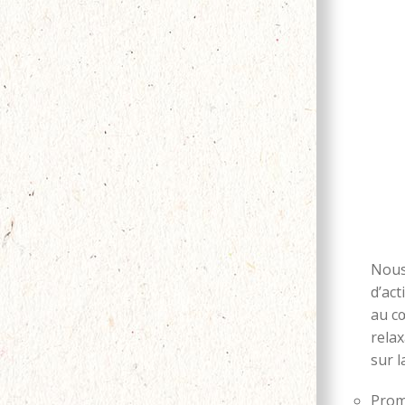
Nous
d’act
au c
relax
sur l
Prom