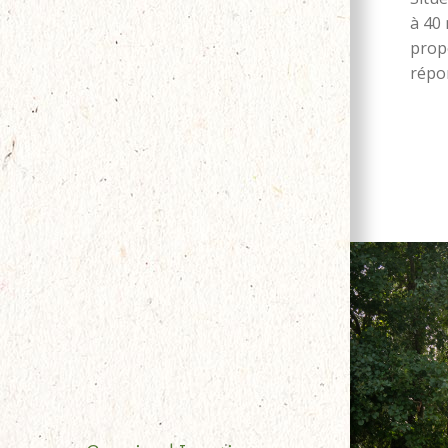
à 40
prop
répo