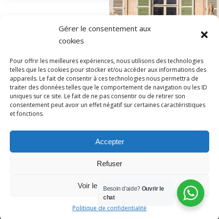
Gérer le consentement aux
cookies
Pour offrir les meilleures expériences, nous utilisons des technologies
telles que les cookies pour stocker et/ou accéder aux informations des
appareils. Le fait de consentir à ces technologies nous permettra de
traiter des données telles que le comportement de navigation ou les ID
uniques sur ce site. Le fait de ne pas consentir ou de retirer son
consentement peut avoir un effet négatif sur certaines caractéristiques
et fonctions.
Accepter
221, rue de Beauvais
-
60250
-
HONDAINVILLE
06.06.56.53.63
Refuser
contact@domaineduchateauvert.fr
Voir les préférences
Besoin d'aide?
Ouvrir le
chat
Politique de confidentialité
Politique de confidentialité