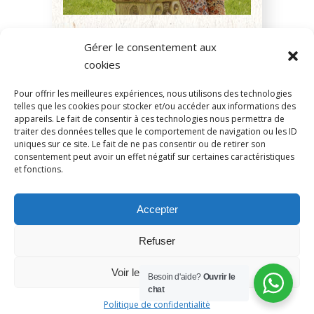
Paula, de la famille
Gérer le consentement aux
du Château...
cookies
Pour offrir les meilleures expériences, nous utilisons des technologies
telles que les cookies pour stocker et/ou accéder aux informations des
Lire l'article
appareils. Le fait de consentir à ces technologies nous permettra de
traiter des données telles que le comportement de navigation ou les ID
uniques sur ce site. Le fait de ne pas consentir ou de retirer son
consentement peut avoir un effet négatif sur certaines caractéristiques
et fonctions.
Accepter
221, rue de Beauvais
-
60250
-
HONDAINVILLE
06.06.56.53.63
Refuser
contact@domaineduchateauvert.fr
Voir les préférences
Besoin d'aide?
Ouvrir le
chat
Politique de confidentialité
Politique de confidentialité